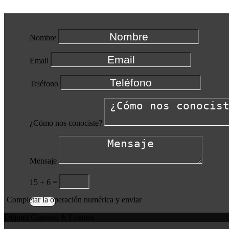
Nombre
Email
Teléfono
¿Cómo nos conociste?
Mensaje
15 + 6
=
Completar la operación numérica y enviar
Enviar
Diquint Catering & Eventos